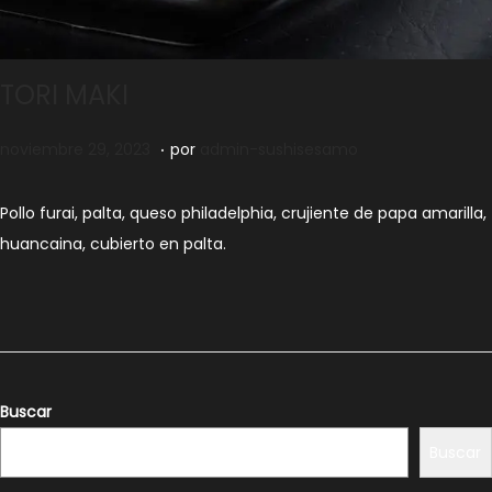
TORI MAKI
.
Publicado el
n
noviembre 29, 2023
por
admin-sushisesamo
o
v
Pollo furai, palta, queso philadelphia, crujiente de papa amarilla,
i
huancaina, cubierto en palta.
e
m
b
r
e
Buscar
2
Buscar
9
,