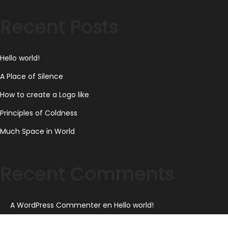
2
Recent Posts
0
2
3
Hello world!
A Place of Silence
How to create a Logo like
Principles of Coldness
Much Space in World
Recent Comments
A WordPress Commenter
en
Hello world!