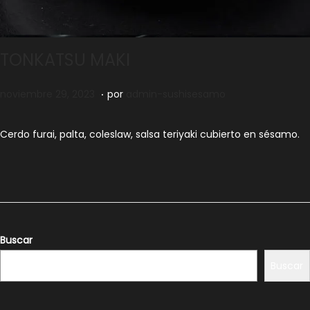
TONKATSU MAKI
.
Publicado el
n
noviembre 29, 2023
por
admin-sushisesamo
o
v
Cerdo furai, palta, coleslaw, salsa teriyaki cubierto
e
n sésamo.
i
e
m
b
r
Buscar
e
Buscar
2
9
,