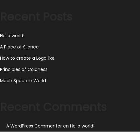
2
Recent Posts
0
2
3
Hello world!
A Place of Silence
How to create a Logo like
Principles of Coldness
Much Space in World
Recent Comments
A WordPress Commenter
en
Hello world!