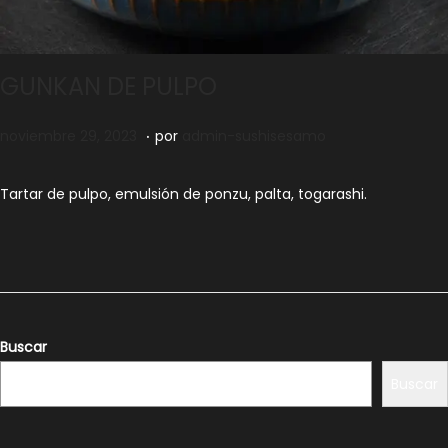
GUNKAN DE PULPO
.
Publicado el
n
noviembre 29, 2023
por
admin-sushisesamo
o
v
Tartar de pulpo, emulsión de ponzu, palta, togarashi.
i
e
m
b
r
Buscar
e
Buscar
2
9
,