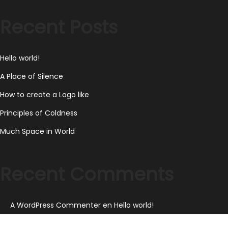
2
Recent Posts
0
2
3
Hello world!
A Place of Silence
How to create a Logo like
Principles of Coldness
Much Space in World
Recent Comments
A WordPress Commenter
en
Hello world!