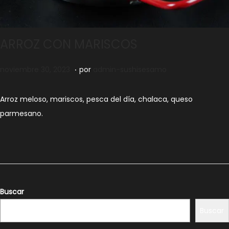
ARROZ CON MARISCOS
.
Publicado el
n
noviembre 30, 2023
por
admin-sushisesamo
o
v
Arroz meloso, mariscos, pesca del día, chalaca, queso
i
parmesano.
e
m
b
r
e
Buscar
3
Buscar
0
,