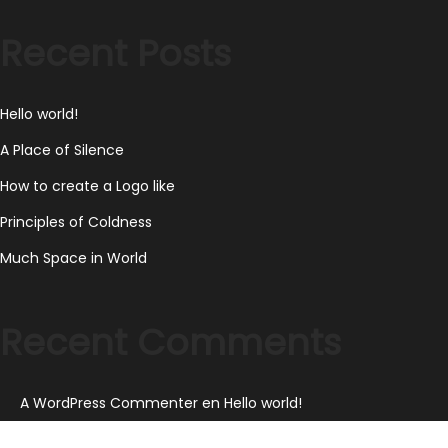
2
Recent Posts
0
2
3
Hello world!
A Place of Silence
How to create a Logo like
Principles of Coldness
Much Space in World
Recent Comments
A WordPress Commenter
en
Hello world!