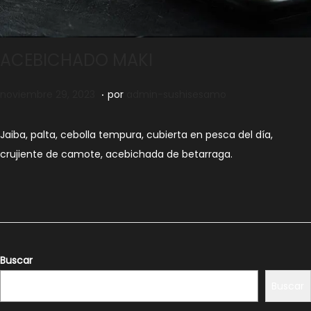
ACEBICHADO MAKI
.
Publicado el
n
noviembre 29, 2023
por
admin-sushisesamo
o
v
Jaiba, palta, cebolla tempura, cubierta en pesca del día,
i
c
rujiente de camote, acebichada de betarraga.
e
m
b
r
e
Buscar
2
Buscar
9
,