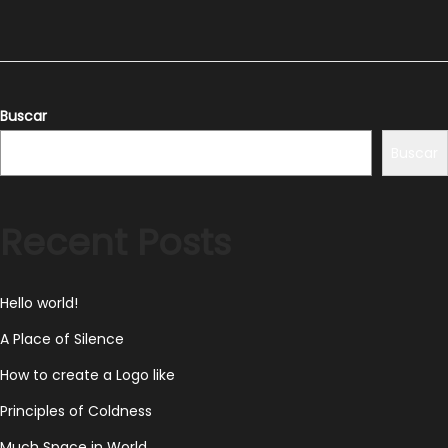
i
e
m
b
r
Buscar
e
Buscar
2
9
,
Recent Posts
2
0
Hello world!
2
3
A Place of Silence
How to create a Logo like
Principles of Coldness
Much Space in World