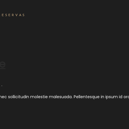
RESERVAS
ke
s
.
onec sollicitudin molestie malesuada. Pellentesque in ipsum id or