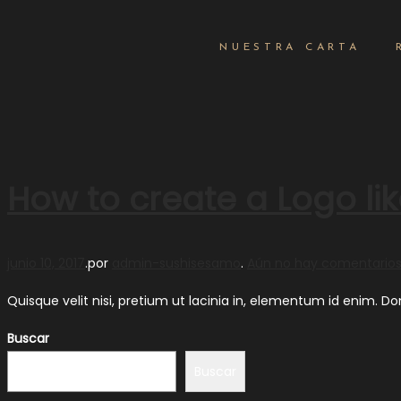
NUESTRA CARTA
How to create a Logo li
Publicado el
junio 10, 2017
.
por
admin-sushisesamo
.
Aún no hay comentario
Quisque velit nisi, pretium ut lacinia in, elementum id enim. D
Buscar
Buscar