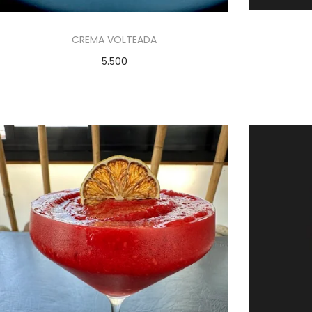
CREMA VOLTEADA
5.500
Añadir al carrito