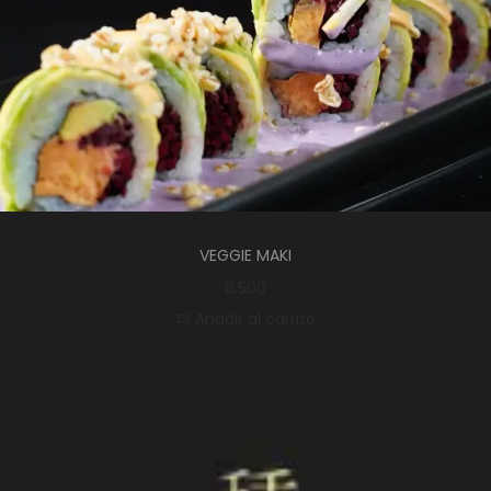
VEGGIE MAKI
8.500
Añadir al carrito