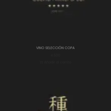
VINO SELECCIÓN COPA
4.500
Añadir al carrito