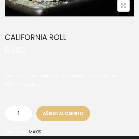
CALIFORNIA ROLL
8.900
Camarón, palta, salmón, soya, wasabi, gari. (Opción
sésamo o palta)
AÑADIR AL CARRITO
Categoría:
MAKIS