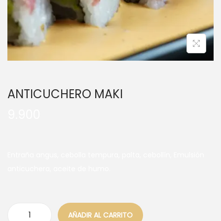
ANTICUCHERO MAKI
9.900
Entraña angus, cebolla tempura, palta, cebollín, Emulsión
anticuchera, aceite de humo.
AÑADIR AL CARRITO