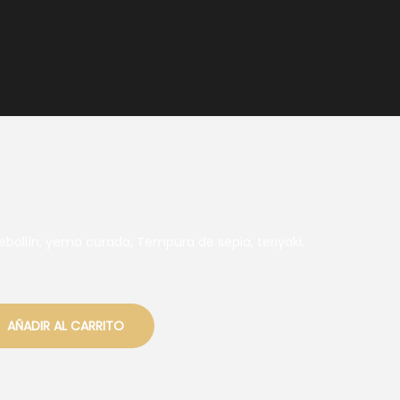
ebollín, yema curada, Tempura de sepia, teriyaki.
AÑADIR AL CARRITO