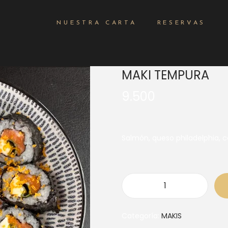
NUESTRA CARTA
RESERVAS
MAKI TEMPURA
9.500
Salmón, queso philadelphia, c
Categoría:
MAKIS