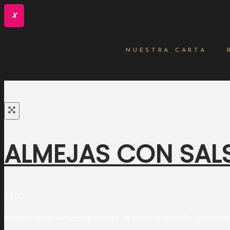
X
NUESTRA CARTA
ALMEJAS CON SALS
8.500
Almejas chilenas acompañadas de salsa ají amarillo. (6 Unida