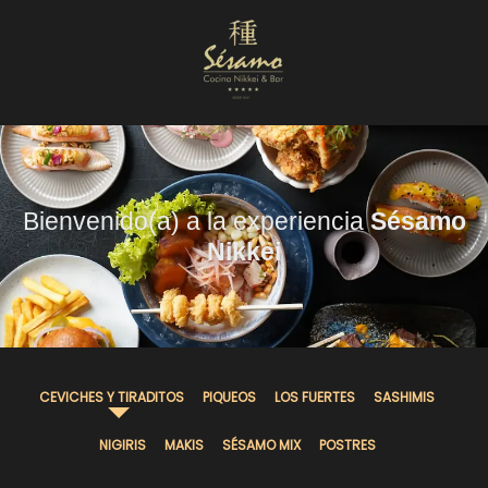
Nuestra Carta
Reservas
Bienvenido(a) a la experiencia
Sésamo
Nikkei
CEVICHES Y TIRADITOS
PIQUEOS
LOS FUERTES
SASHIMIS
NIGIRIS
MAKIS
SÉSAMO MIX
POSTRES