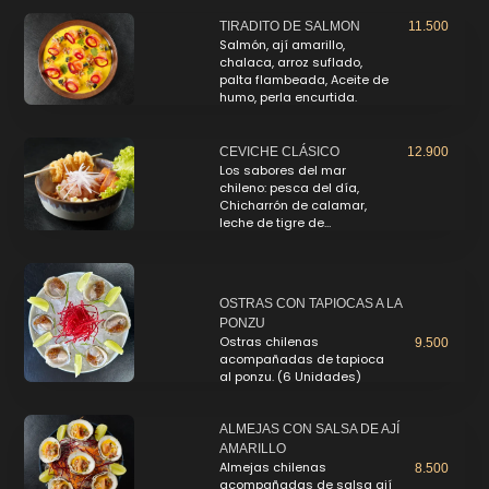
TIRADITO DE SALMON
11.500
Salmón, ají amarillo,
chalaca, arroz suflado,
palta flambeada, Aceite de
humo, perla encurtida.
CEVICHE CLÁSICO
12.900
Los sabores del mar
chileno: pesca del día,
Chicharrón de calamar,
leche de tigre de…
OSTRAS CON TAPIOCAS A LA
PONZU
Ostras chilenas
9.500
acompañadas de tapioca
al ponzu. (6 Unidades)
ALMEJAS CON SALSA DE AJÍ
AMARILLO
Almejas chilenas
8.500
acompañadas de salsa ají